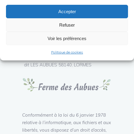
3 Gîtes au cœur du Morvan en
Accepter
Bourgogne
Refuser
dupontchristine.cd@gmail.com
Voir les préférences
+(33) 6 83 56 51 00
Politique de cookies
Chez Christine et Fabrice DUPONT, Lieu
dit LES AUBUES 58140, LORMES
Conformément à la loi du 6 janvier 1978
relative à l’informatique, aux fichiers et aux
libertés, vous disposez d’un droit d’accès,